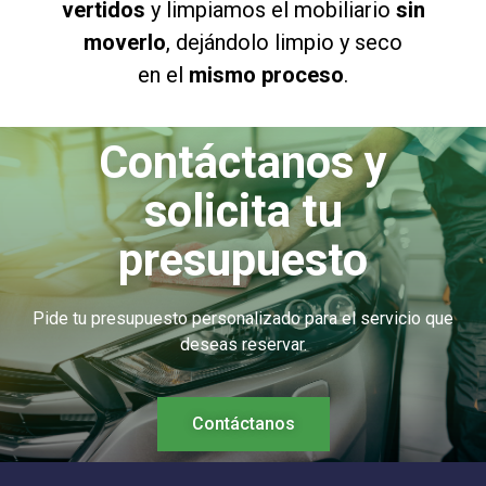
vertidos
y limpiamos el mobiliario
sin
moverlo
, dejándolo limpio y seco
en el
mismo proceso
.
Contáctanos y
solicita tu
presupuesto
Pide tu presupuesto personalizado para el servicio que
deseas reservar.
Contáctanos